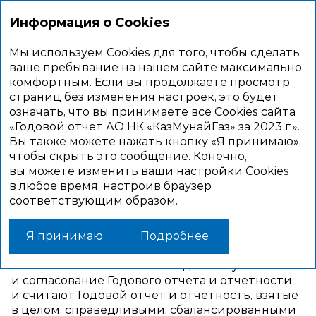
Информация о Cookies
Мы используем Cookies для того, чтобы сделать
Заявление
ваше пребывание на нашем сайте максимально
комфортным. Если вы продолжаете просмотр
об ответственности
страниц без изменения настроек, это будет
означать, что вы принимаете все Cookies сайта
«Годовой отчет АО НК «КазМунайГаз» за 2023 г.».
Вы также можете нажать кнопку «Я принимаю»,
В соответствии с Кодексом Совет
чтобы скрыть это сообщение. Конечно,
директоров и Правление несут
вы можете изменить ваши настройки Cookies
ответственность за достоверность
в любое время, настроив браузер
Годового отчета и финансовой
соответствующим образом.
отчетности Компании.
Совет директоров и каждый из членов Совета
Я принимаю
Подробнее
директоров заявляют, что осознают
свою ответственность за подготовку
и согласование Годового отчета и отчетности
и считают Годовой отчет и отчетность, взятые
в целом, справедливыми, сбалансированными