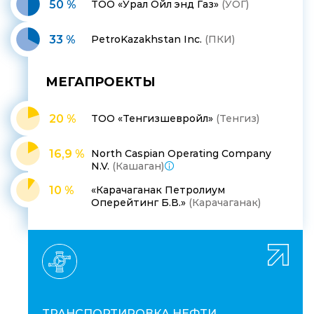
50 %
ТОО «Урал Ойл энд Газ»
(УОГ)
33 %
PetroKazakhstan Inc.
(ПКИ)
МЕГАПРОЕКТЫ
20 %
ТОО «Тенгизшевройл»
(Тенгиз)
16,9 %
North Caspian Operating Company
N.V.
(Кашаган)
10 %
«Карачаганак Петролиум
Оперейтинг Б.В.»
(Карачаганак)
ТРАНСПОРТИРОВКА НЕФТИ