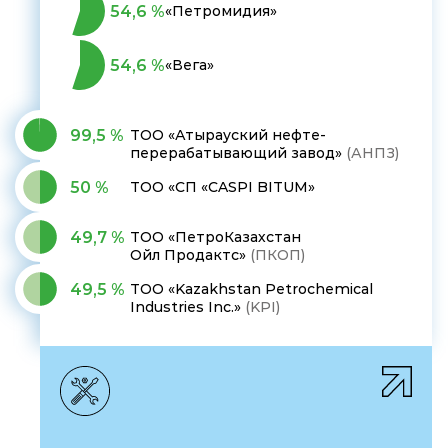
54,6 %
«Петромидия»
54,6 %
«Вега»
99,5 %
ТОО «Атырауский нефте­
перерабатывающий завод»
(АНПЗ)
50 %
ТОО «СП «CASPI BITUM»
49,7 %
ТОО «ПетроКазахстан
Ойл Продактс»
(ПКОП)
49,5 %
ТОО «Kazakhstan Petrochemical
Industries Inc.»
(KPI)