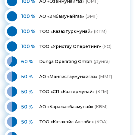
100 %
АО «Озенмунайгаз»
(ОМГ)
100 %
АО «Эмбамунайгаз»
(ЭМГ)
100 %
ТОО «Казахтуркмунай»
(КТМ)
100 %
ТОО «Урихтау Оперетинг»
(УО)
60 %
Dunga Operating Gmbh
(Дунга)
50 %
АО «Мангистаумунайгаз»
(ММГ)
50 %
ТОО «СП «Казгермунай»
(КГМ)
50 %
АО «Каражанбасмунай»
(КБМ)
50 %
ТОО «Казахойл Актобе»
(КОА)