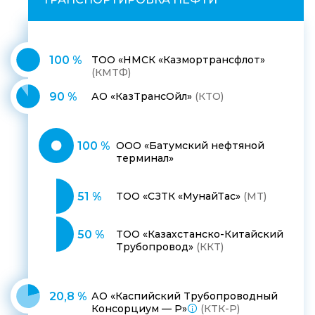
100 %
ТОО «НМСК «Казмортрансфлот»
(КМТФ)
90 %
АО «КазТрансОйл»
(КТО)
100 %
ООО «Батумский нефтяной
терминал»
51 %
ТОО «СЗТК «МунайТас»
(МТ)
50 %
ТОО «Казахстанско-Китайский
Трубопровод»
(ККТ)
20,8 %
АО «Каспийский Трубопроводный
Консорциум — Р»
(КТК-Р)