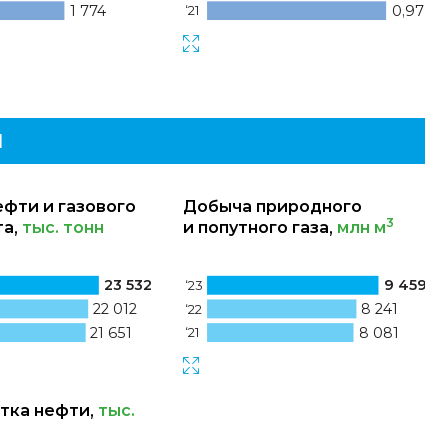
1 774
0,97
‘21
И
фти и газового
Добыча природного
3
та,
тыс. тонн
и попутного газа,
млн м
23 532
9 459
‘23
22 012
8 241
‘22
21 651
8 081
‘21
тка нефти,
тыс.