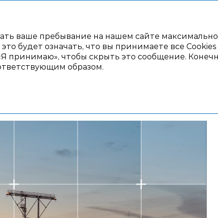
ативное управление
Финансовая отчетность
Прил
елать ваше пребывание на нашем сайте максимальн
это будет означать, что вы принимаете все Cookies
у «Я принимаю», чтобы скрыть это сообщение. Коне
овные показатели
оответствующим образом.
казатели