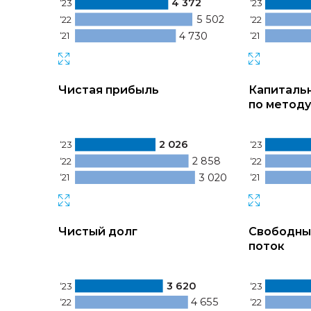
4 372
‘23
‘23
5 502
‘22
‘22
4 730
‘21
‘21
Чистая прибыль
Капиталь
по методу
2 026
‘23
‘23
2 858
‘22
‘22
3 020
‘21
‘21
Чистый долг
Свободны
поток
3 620
‘23
‘23
4 655
‘22
‘22