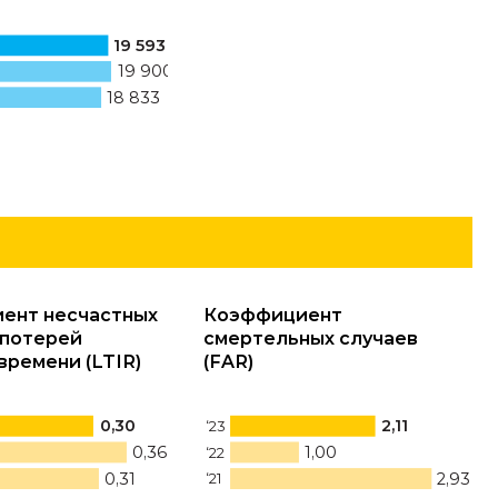
19 593
19 900
18 833
ент несчастных
Коэффициент
 потерей
смертельных случаев
времени (LTIR)
(FAR)
0,30
2,11
‘23
0,36
1,00
‘22
0,31
2,93
‘21