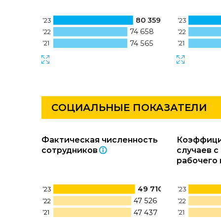
80 359
‘23
‘23
74 658
‘22
‘22
74 565
‘21
‘21
СОЦИАЛЬНЫЕ ПОКАЗАТЕЛИ
Фактическая численность
Коэффици
сотрудников
случаев с
рабочего 
49 710
‘23
‘23
47 526
‘22
‘22
47 437
‘21
‘21