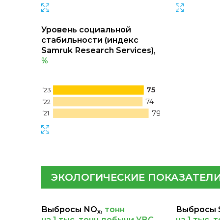
Уровень социальной
стабильности (индекс
Samruk Research Services),
%
75
‘23
74
‘22
79
‘21
ЭКОЛОГИЧЕСКИЕ ПОКАЗАТЕЛ
Выбросы NО
,
тонн
Выбросы 
x
на 1 тыс. тонн добычи УВС
на 1 тыс. 