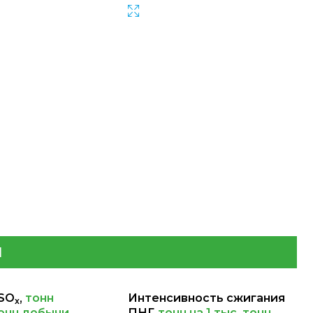
И
SО
,
тонн
Интенсивность сжигания
x
тонн добычи
ПНГ,
тонн на 1 тыс. тонн