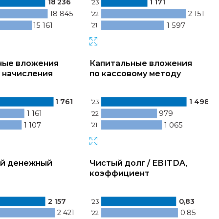
18 236
1 171
‘23
18 845
2 151
‘22
15 161
1 597
‘21
ные вложения
Капитальные вложения
 начисления
по кассовому методу
1 761
1 498
‘23
1 161
979
‘22
1 107
1 065
‘21
й денежный
Чистый долг / EBITDA,
коэффициент
2 157
0,83
‘23
2 421
0,85
‘22