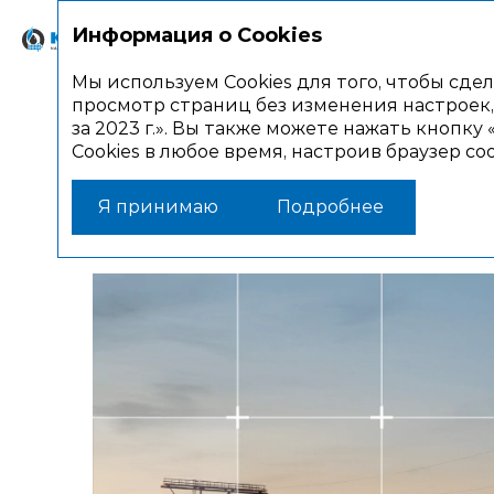
Информация о Cookies
Стратегический отчет
Корпор
Мы используем Cookies для того, чтобы сд
просмотр страниц без изменения настроек, 
за 2023 г.». Вы также можете нажать кнопк
Стратегический отчет
О компании
Осн
Cookies в любое время, настроив браузер с
Основные по
Я принимаю
Подробнее