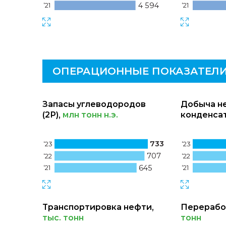
4 594
‘21
‘21
ОПЕРАЦИОННЫЕ ПОКАЗАТЕЛ
Запасы углеводородов
Добыча не
(2Р),
млн тонн н.э.
конденса
733
‘23
‘23
707
‘22
‘22
645
‘21
‘21
Транспортировка нефти,
Перерабо
тыс. тонн
тонн