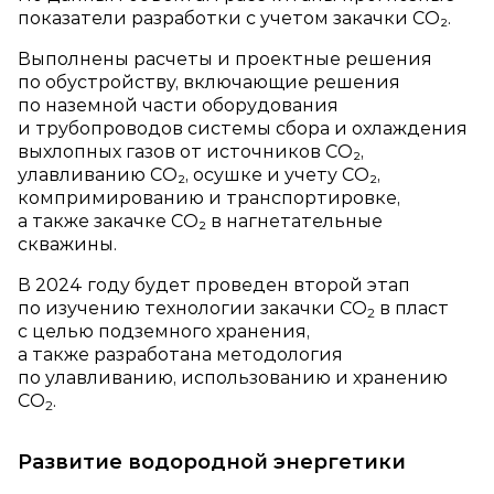
показатели разработки с учетом закачки СО₂.
Выполнены расчеты и проектные решения
по обустройству, включающие решения
по наземной части оборудования
и трубопроводов системы сбора и охлаждения
выхлопных газов от источников СО₂,
улавливанию СО₂, осушке и учету СО₂,
компримированию и транспортировке,
а также закачке СО₂ в нагнетательные
скважины.
В 2024 году будет проведен второй этап
по изучению технологии закачки CO
в пласт
2
с целью подземного хранения,
а также разработана методология
по улавливанию, использованию и хранению
CO
.
2
Развитие водородной энергетики