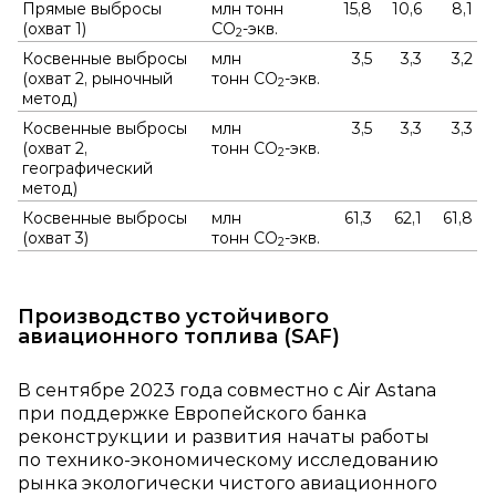
Прямые выбросы
млн тонн
15,8
10,6
8,1
(охват 1)
СО
‑экв.
2
Косвенные выбросы
млн
3,5
3,3
3,2
(охват 2, рыночный
тонн СО
‑экв.
2
метод)
Косвенные выбросы
млн
3,5
3,3
3,3
(охват 2,
тонн СО
‑экв.
2
географический
метод)
Косвенные выбросы
млн
61,3
62,1
61,8
(охват 3)
тонн СО
‑экв.
2
Производство устойчивого
авиационного топлива (SAF)
В сентябре 2023 года совместно с Air Astana
при поддержке Европейского банка
реконструкции и развития начаты работы
по технико‑экономическому исследованию
рынка экологически чистого авиационного