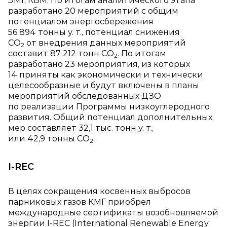
ЭМГ, КБМ. По итогам аналитического этапа
разработано 20 мероприятий с общим
потенциалом энергосбережения
56 894 тонны у. т., потенциал снижения
СО
от внедрения данных мероприятий
2
составит 87 212 тонн СО
. По итогам
2
разработано 23 мероприятия, из которых
14 приняты как экономически и технически
целесообразные и будут включены в планы
мероприятий обследованных ДЗО
по реализации Программы низкоуглеродного
развития. Общий потенциал дополнительных
мер составляет 32,1 тыс. тонн у. т.,
или 42,9 тонны СО
.
2
I‑REC
В целях сокращения косвенных выбросов
парниковых газов КМГ приобрел
международные сертификаты возобновляемой
энергии I‑REC (International Renewable Energy