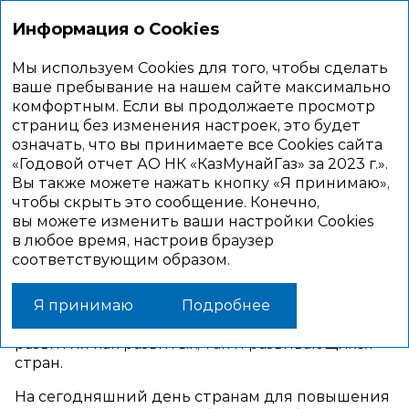
Информация о Cookies
Мы используем Cookies для того, чтобы сделать
Программа
ваше пребывание на нашем сайте максимально
комфортным. Если вы продолжаете просмотр
низкоуглеродного
страниц без изменения настроек, это будет
развития
означать, что вы принимаете все Cookies сайта
«Годовой отчет АО НК «КазМунайГаз» за 2023 г.».
Вы также можете нажать кнопку «Я принимаю»,
чтобы скрыть это сообщение. Конечно,
Проблема глобального энергетического
вы можете изменить ваши настройки Cookies
перехода, основанного на принципах
в любое время, настроив браузер
декарбонизации, технологической
соответствующим образом.
модернизации и интеграции принципов ESG
в процессы корпоративного управления,
является стержнем модернизации
Я принимаю
Подробнее
долгосрочных стратегий экономического
развития как развитых, так и развивающихся
стран.
На сегодняшний день странам для повышения