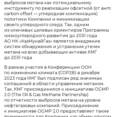
выбросов метана как потенциальному
инструменту по реализации офсетной (от англ.
carbon offset — углеродная компенсация)
политики Компании и минимизации
своего углеродного следа. Так, одним
из ключевых целевых ориентиров Программы
низкоуглеродного развития до 2031 года
АО НК «КазМунайГаз» является внедрение
систем обнаружения и устранения утечек
метана на всех добывающих активах КМГ
до 2031 года.
В рамках участия в Конференции ООН
по изменению климата (COP28) в декабре
2023 года КМГ был подписан ряд значимых
соглашений в области управления метаном.
Так, КМГ присоединился к инициативе OGMP
2.0 (The Oil & Gas Methane Partnership)
по отчетности выбросов метана на уровне
нефтегазовых компаний. Присоединение
к инициативе OGMP 2.0 предоставляет такие
возможности для Компании, как обмен опытом