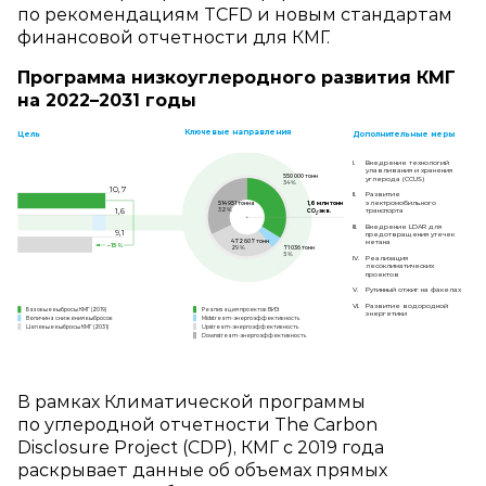
по рекомендациям TCFD и новым стандартам
финансовой отчетности для КМГ.
Программа низкоуглеродного развития КМГ
на 2022–2031 годы
Ключевые направления
Цель
Дополнительные меры
I.
Внедрение технологий
улавливания и хранения
550 000 тонн
углерода (CCUS)
34 %
10,7
II.
Развитие
электромобильного
514 951 тонна
1,6 млн тонн
транспорта
1,6
32 %
СО
-экв.
2
III.
Внедрение LDAR для
9,1
предотвращения утечек
472 607 тонн
метана
–15 %
29 %
71 036 тонн
5 %
IV.
Реализация
лесоклиматических
проектов
V.
Рутинный отжиг на факелах
VI.
Развитие водородной
Реализация проектов ВИЭ
Базовые выбросы КМГ (2019)
энергетики
Midstream-энергоэффективность
Величина снижения выбросов
Upstream-энергоэффективность
Целевые выбросы КМГ (2031)
Downstream-энергоэффективность
В рамках Климатической программы
по углеродной отчетности The Carbon
Disclosure Project (CDP), КМГ с 2019 года
раскрывает данные об объемах прямых